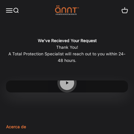
Ir al contenido
Driveway Bollards by ANNT Perimeter Pr
Abrir menú de navegación
Abrir búsqueda
Abrir 
We've Recieved Your Request
Thank You!
A Total Protection Specialist will reach out to you within 24-
48 hours.
Driveway Bollards Deter Car Theft.
Reproducir vídeo
Acerca de